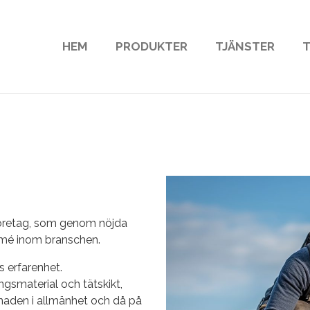
HEM
PRODUKTER
TJÄNSTER
T
 företag, som genom nöjda
mmé inom branschen.
 erfarenhet.
ngsmaterial och tätskikt,
knaden i allmänhet och då på