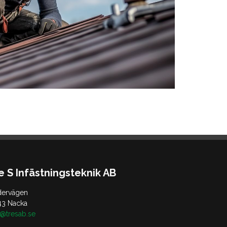
e S Infästningsteknik AB
dervägen
43 Nacka
o@tresab.se