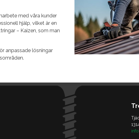
samarbete med våra kunder
ionell hjälp, vilket är en
ättringar – Kaizen, som man
rför anpassade lösningar
gsområden.
Tr
Tjä
131
inf