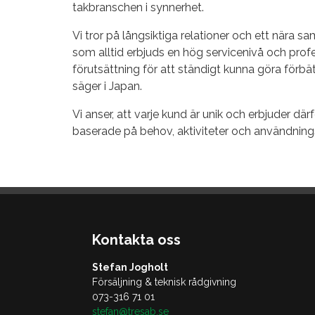
takbranschen i synnerhet.
Vi tror på långsiktiga relationer och ett nära 
som alltid erbjuds en hög servicenivå och profess
förutsättning för att ständigt kunna göra förb
säger i Japan.
Vi anser, att varje kund är unik och erbjuder dä
baserade på behov, aktiviteter och användnin
Kontakta oss
Stefan Jogholt
Försäljning & teknisk rådgivning
073-316 71 01
stefan@tresab.se