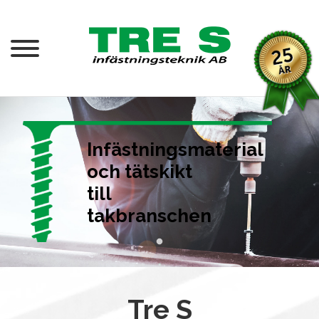
Infästningsmaterial
och tätskikt
till
takbranschen
Tre S